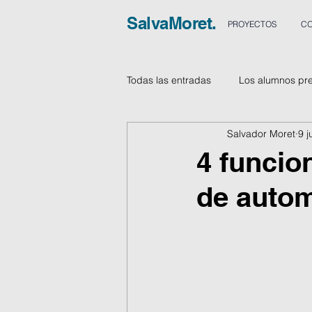
SalvaMoret.
PROYECTOS
CO
Todas las entradas
Los alumnos pr
Salvador Moret
9 
Vídeos
4 funcio
de autom