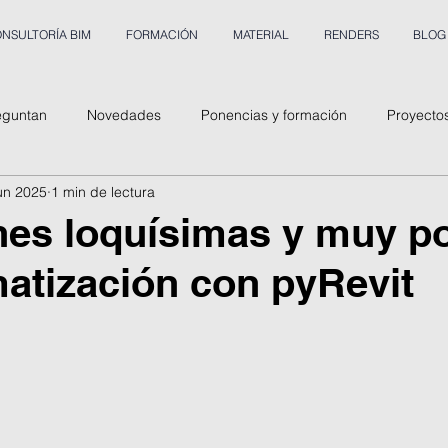
NSULTORÍA BIM
FORMACIÓN
MATERIAL
RENDERS
BLOG
eguntan
Novedades
Ponencias y formación
Proyecto
jun 2025
1 min de lectura
nes loquísimas y muy p
atización con pyRevit