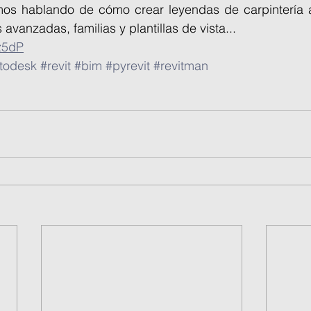
os hablando de cómo crear leyendas de carpintería a
avanzadas, familias y plantillas de vista... 
8z5dP
todesk
#revit
#bim
#pyrevit
#revitman