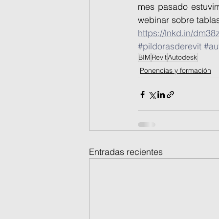
mes pasado estuvim
webinar sobre tablas 
https://lnkd.in/dm3
#pildorasderevit
#au
BIM
Revit
Autodesk
Ponencias y formación
Entradas recientes