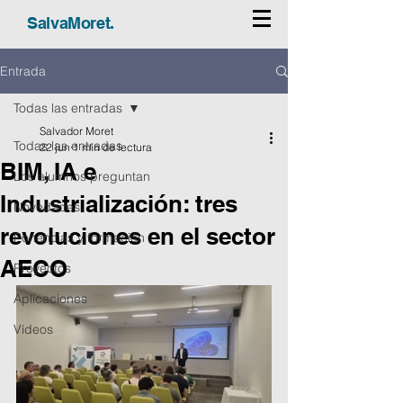
SalvaMoret.
Entrada
Todas las entradas
Salvador Moret
Todas las entradas
22 jun
1 min de lectura
BIM, IA e
Los alumnos preguntan
Industrialización: tres
Novedades
revoluciones en el sector
Ponencias y formación
AECO
Proyectos
Aplicaciones
Vídeos