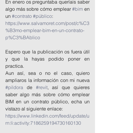
En enero os preguntaba queríais saber 
algo más sobre cómo emplear 
#bim
 en 
un 
#contrato
#público
:
https://www.salvamoret.com/post/c%C3
%B3mo-emplear-bim-en-un-contrato-
p%C3%BAblico
Espero que la publicación os fuera útil 
y que la hayas podido poner en 
practica.
Aun así, sea o no el caso, quiero 
ampliaros la información con mi nueva 
#pildora
 de 
#revit
, así que quieres 
saber algo más sobre cómo emplear 
BIM en un contrato público, echa un 
vistazo al siguiente enlace: 
https://www.linkedin.com/feed/update/u
rn:li:activity:7186259194730160130