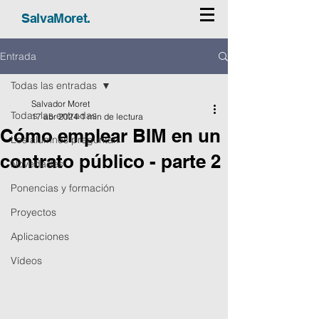
SalvaMoret.
Entrada
Todas las entradas
Salvador Moret
Todas las entradas
17 abr 2024
1 min de lectura
Cómo emplear BIM en un
Los alumnos preguntan
contrato público - parte 2
Novedades
Ponencias y formación
Proyectos
Aplicaciones
Vídeos