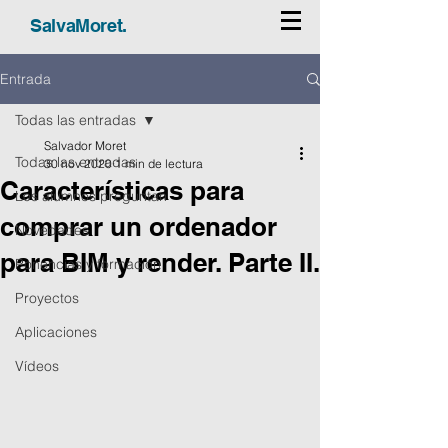
SalvaMoret.
Entrada
Todas las entradas
Salvador Moret
Todas las entradas
30 nov 2020
1 min de lectura
Características para
Los alumnos preguntan
comprar un ordenador
Novedades
para BIM y render. Parte II.
Ponencias y formación
Proyectos
Aplicaciones
Vídeos