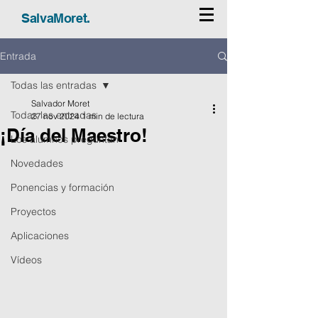
SalvaMoret.
Entrada
Todas las entradas
Salvador Moret
Todas las entradas
27 nov 2024
1 min de lectura
¡Día del Maestro!
Los alumnos preguntan
Novedades
Ponencias y formación
Proyectos
Aplicaciones
Vídeos