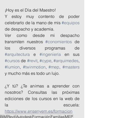
¡Hoy es el Día del Maestro!
Y estoy muy contento de poder 
celebrarlo de la mano de mis 
#equipos
de despacho y 
academia.
Ver como desde mi despacho 
tra
nsmiten nuestros 
#conomientos
 de 
los diversos programas de 
#arquitectura
 e 
#ingeniería
 en sus 
#cursos
 de 
#revit
, 
#cype
, 
#arquimedes
, 
#lumion
, 
#twinmotion
, 
#mep
, 
#masters
y mucho más es todo un lujo.
¿Y tú? ¿Te animas a aprender con 
nosotros? Consultas las próximas 
ediciones de los cursos en la web de 
la escuela: 
https://www.ensenyem.es/formacion
BIM
Revit
Autodesk
Formación
Familias
MEP