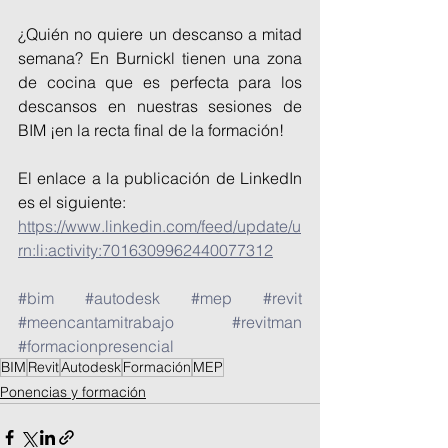
¿Quién no quiere un descanso a mitad 
semana? En Burnickl tienen una zona 
de cocina que es perfecta para los 
descansos en nuestras sesiones de 
BIM ¡en la recta final de la formación!
El enlace a la publicación de LinkedIn 
es el siguiente:
https://www.linkedin.com/feed/update/u
rn:li:activity:7016309962440077312
#bim
#autodesk
#mep
#revit
#meencantamitrabajo
#revitman
#formacionpresencial
BIM
Revit
Autodesk
Formación
MEP
Ponencias y formación