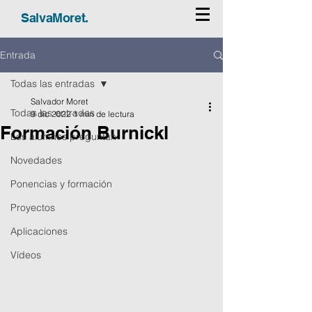
SalvaMoret.
Entrada
Todas las entradas
Salvador Moret
Todas las entradas
9 dic 2022
1 min de lectura
Formación Burnickl
Los alumnos preguntan
Novedades
Ponencias y formación
Proyectos
Aplicaciones
Vídeos