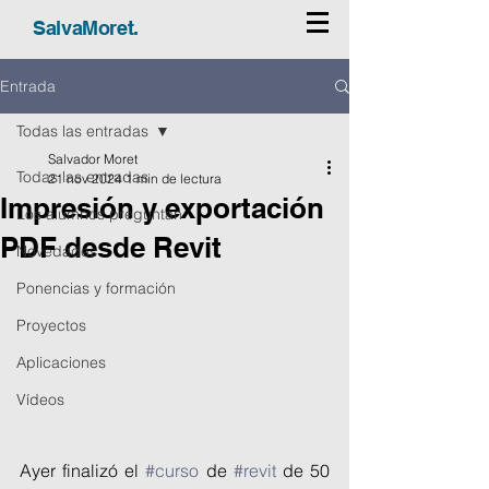
SalvaMoret.
Entrada
Todas las entradas
Salvador Moret
Todas las entradas
21 nov 2024
1 min de lectura
Impresión y exportación
Los alumnos preguntan
PDF desde Revit
Novedades
Ponencias y formación
Proyectos
Aplicaciones
Vídeos
Ayer finalizó el 
#curso
 de 
#revit
 de 50 