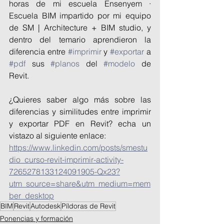
horas de mi escuela Ensenyem · 
Escuela BIM impartido por mi equipo 
de SM | Architecture + BIM studio, y 
dentro del temario aprendieron la 
diferencia entre 
#imprimir
 y 
#exportar
 a 
#pdf
 sus 
#planos
 del 
#modelo
 de 
Revit.
¿Quieres saber algo más sobre las 
diferencias y similitudes entre imprimir 
y exportar PDF en Revit? echa un 
vistazo al siguiente enlace:
https://www.linkedin.com/posts/smestu
dio_curso-revit-imprimir-activity-
7265278133124091905-Qx23?
utm_source=share&utm_medium=mem
ber_desktop
BIM
Revit
Autodesk
Píldoras de Revit
Ponencias y formación