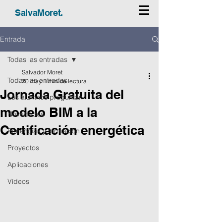
SalvaMoret.
Entrada
Todas las entradas
Salvador Moret
Todas las entradas
20 may
1 min de lectura
Jornada Gratuita del
Los alumnos preguntan
modelo BIM a la
Novedades
Certificación energética
Ponencias y formación
Proyectos
Aplicaciones
Vídeos