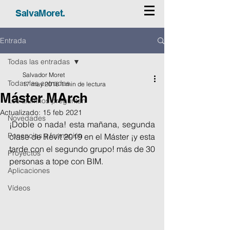
SalvaMoret.
Entrada
Todas las entradas
Salvador Moret
Todas las entradas
17 may 2018
1 min de lectura
Máster MArch
Los alumnos preguntan
Actualizado:
15 feb 2021
Novedades
¡Doble o nada! esta mañana, segunda 
Ponencias y formación
clase de Revit 2019 en el Máster ¡y esta 
tarde con el segundo grupo! más de 30 
Proyectos
personas a tope con BIM.
Aplicaciones
Vídeos