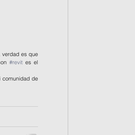
a verdad es que 
con 
#revit
 es el 
i comunidad de 