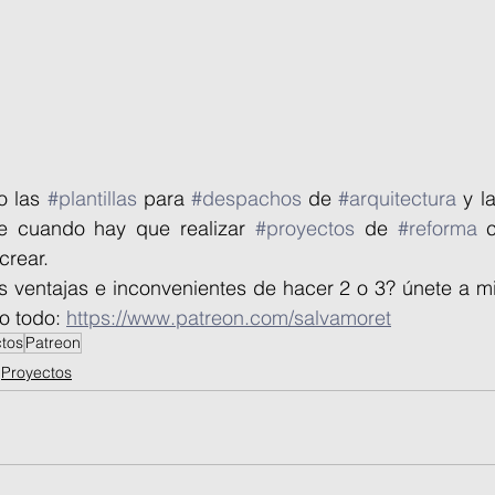
 las 
#plantillas
 para 
#despachos
 de 
#arquitectura
 y l
e cuando hay que realizar 
#proyectos
 de 
#reforma
 
 crear.
s ventajas e inconvenientes de hacer 2 o 3? únete a m
o todo: 
https://www.patreon.com/salvamoret
tos
Patreon
Proyectos