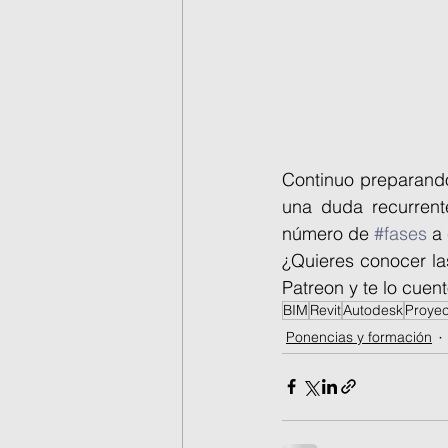
Continuo preparando
una duda recurrent
número de 
#fases
 a
¿Quieres conocer la
Patreon y te lo cuent
BIM
Revit
Autodesk
Proyec
Ponencias y formación