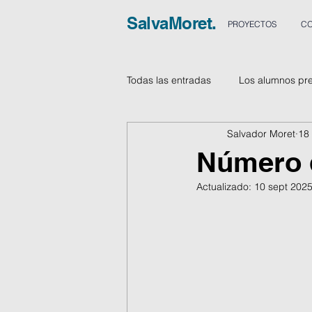
SalvaMoret.
PROYECTOS
CO
Todas las entradas
Los alumnos pr
Salvador Moret
18
Vídeos
Número d
Actualizado:
10 sept 202