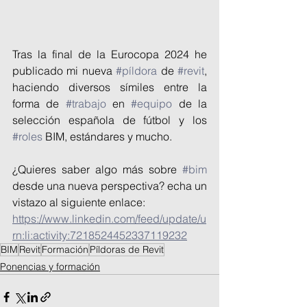
Tras la final de la Eurocopa 2024 he 
publicado mi nueva 
#píldora
 de 
#revit
, 
haciendo diversos símiles entre la 
forma de 
#trabajo
 en 
#equipo
 de la 
selección española de fútbol y los 
#roles
 BIM, estándares y mucho.
¿Quieres saber algo más sobre 
#bim
desde una nueva perspectiva? echa un 
vistazo al siguiente enlace: 
https://www.linkedin.com/feed/update/u
rn:li:activity:7218524452337119232
BIM
Revit
Formación
Píldoras de Revit
Ponencias y formación