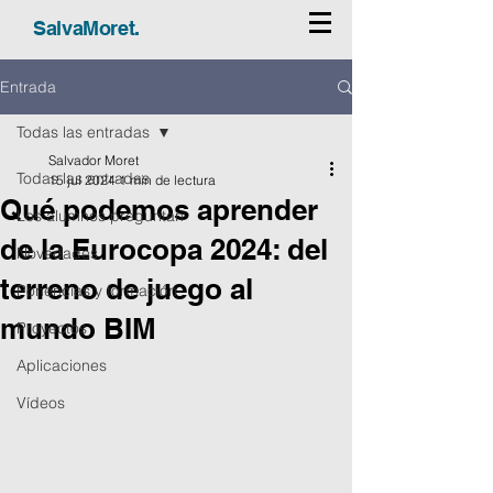
SalvaMoret.
Entrada
Todas las entradas
Salvador Moret
Todas las entradas
15 jul 2024
1 min de lectura
Qué podemos aprender
Los alumnos preguntan
de la Eurocopa 2024: del
Novedades
terreno de juego al
Ponencias y formación
mundo BIM
Proyectos
Aplicaciones
Vídeos