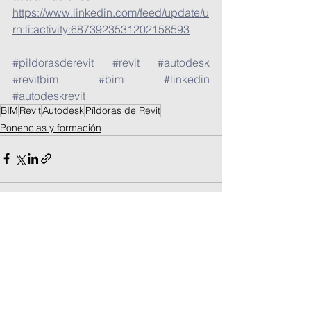
https://www.linkedin.com/feed/update/u
rn:li:activity:6873923531202158593
#pildorasderevit
#revit
#autodesk
#revitbim
#bim
#linkedin
#autodeskrevit
BIM
Revit
Autodesk
Píldoras de Revit
Ponencias y formación
Ver todo
Entradas recientes