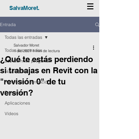
SalvaMoret.
Entrada
Todas las entradas
Salvador Moret
Todas las entradas
1 dic 2021
1 min de lectura
¿Qué te estás perdiendo
Los alumnos preguntan
si trabajas en Revit con la
Novedades
"revisión 0"​ de tu
Ponencias y formación
versión?
Proyectos
Aplicaciones
Vídeos