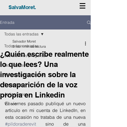
SalvaMoret.
Entrada
Todas las entradas
Salvador Moret
Todas las entradas
3 feb
1 min de lectura
¿Quién escribe realmente
Los alumnos preguntan
lo que lees? Una
Novedades
investigación sobre la
Ponencias y formación
desaparición de la voz
Proyectos
propia en Linkedin
Aplicaciones
El viernes pasado publiqué un nuevo 
Vídeos
artículo en mi cuenta de LinkedIn, en 
esta ocasión no trataba de una nueva 
#píldoraderevit
 sino de una 