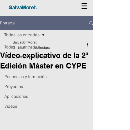
SalvaMoret.
Entrada
Todas las entradas
Salvador Moret
Todas las entradas
21 ene
1 min de lectura
Vídeo explicativo de la 2ª
Los alumnos preguntan
Edición Máster en CYPE
Novedades
Ponencias y formación
Proyectos
Aplicaciones
Vídeos