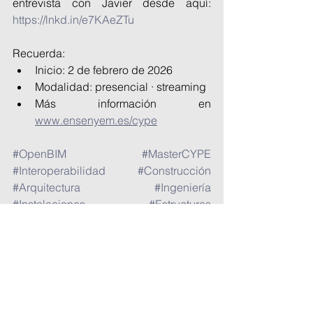
entrevista con Javier desde aquí: 
https://lnkd.in/e7KAeZTu
Recuerda:
Inicio: 2 de febrero de 2026
Modalidad: presencial · streaming
Más información en 
www.ensenyem.es/cype
#OpenBIM
#MasterCYPE
#Interoperabilidad
#Construcción
#Arquitectura
#Ingeniería
#Instalaciones
#Estructuras
#FormaciónContinua
BIM
Revit
Autodesk
Formación
CYPE
Ponencias y formación
Vídeos