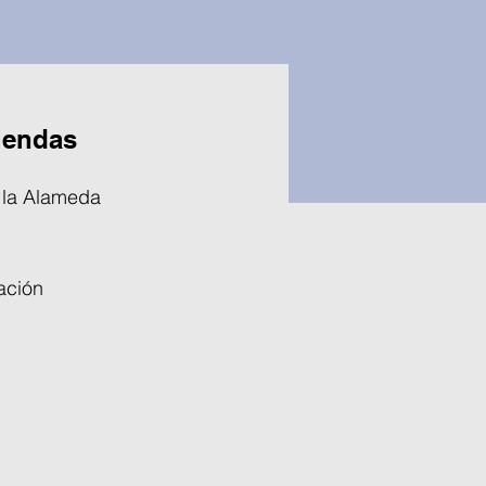
viendas
e la Alameda
ación