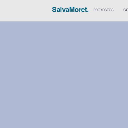
SalvaMoret.
PROYECTOS
CO