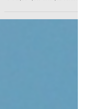
época estival del año puede ser un gran
momento para impulsar las competencias de tu
equipo y poder hacer frente a los desafíos del
sector. Siguiendo esta filosofía ofrecemos
formación especializada y adaptada a las
necesidades de empresas y profesionales que
buscan mejorar sus competencias en
metodología #BIM y más ahora que los horarios
suelen ser más flexibles y facilita el destinar un
tiempo a ello.