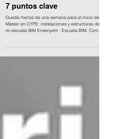
29 ene
7 puntos clave
Queda menos de una semana para el inicio del
Máster en CYPE: instalaciones y estructuras de
mi escuela BIM Ensenyem · Escuela BIM. Como
definía el Colegio Oficial de Ingenieros
Industriales en su cuenta de LinkedIn:
Interoperabilidad BIM, modelos bien preparados,
generación automática de entornos, cálculo de
instalaciones HVAC, hidráulicas y eléctricas,
estructuras de hormigón y metálicas, y
documentación y presupuestos directamente
desde el modelo. 7 claves que reflejan cómo