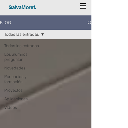
SalvaMoret.
BLOG
Todas las entradas
Todas las entradas
Los alumnos
preguntan
Novedades
Ponencias y
formación
Proyectos
Aplicaciones
Vídeos