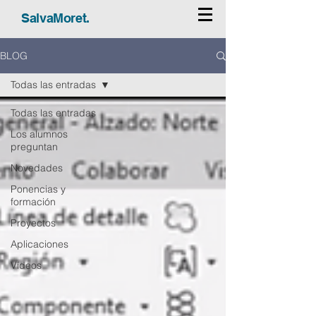
SalvaMoret.
BLOG
Todas las entradas
Todas las entradas
Los alumnos
preguntan
Novedades
Ponencias y
formación
Proyectos
Aplicaciones
Vídeos