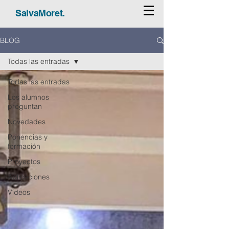
SalvaMoret.
BLOG
Todas las entradas
Todas las entradas
Los alumnos
preguntan
Novedades
Ponencias y
formación
Proyectos
Aplicaciones
Vídeos