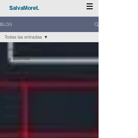
SalvaMoret.
BLOG
Todas las entradas
Todas las entradas
Los alumnos
preguntan
Novedades
Ponencias y
formación
Proyectos
Aplicaciones
Vídeos