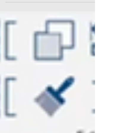
Ingenieros Industriales de Valencia en su última
publicación de LinkedIn aprender BIM es
importante y hacerlo con quienes lo aplican cada
día marca la diferencia. La nueva edición del
Programa BIM Manager + IA del COIICV, con el
apoyo de la Generalitat Valenciana, reunirá a un
equipo docente entre los cuales estoy yo y Javier
Lamas Maicas miembro de mi equipo de SM
despacho de arquitectura ingeniería y consultoría
BIM