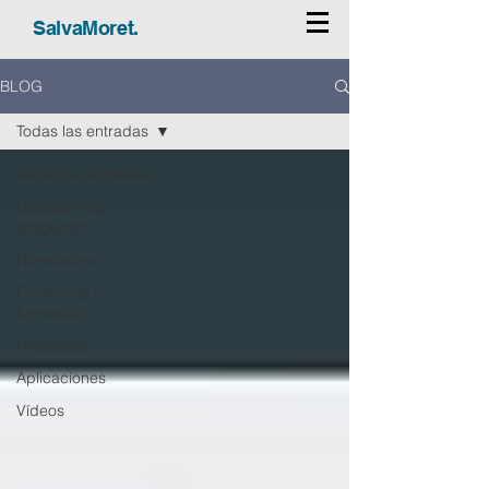
SalvaMoret.
BLOG
Todas las entradas
Todas las entradas
Los alumnos
preguntan
Novedades
Ponencias y
formación
Proyectos
Aplicaciones
Vídeos