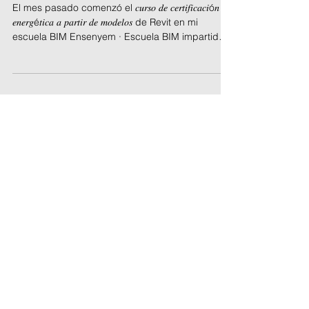
analíticos desde Revit
El mes pasado comenzó el 𝑐𝑢𝑟𝑠𝑜 𝑑𝑒 𝑐𝑒𝑟𝑡𝑖𝑓𝑖𝑐𝑎𝑐𝑖ó𝑛
𝑒𝑛𝑒𝑟𝑔é𝑡𝑖𝑐𝑎 𝑎 𝑝𝑎𝑟𝑡𝑖𝑟 𝑑𝑒 𝑚𝑜𝑑𝑒𝑙𝑜𝑠 de Revit en mi
escuela BIM Ensenyem · Escuela BIM impartido
por Javier Lamas Maicas miembro de mi equipo
de SM despacho de arquitectura e ingeniería y
consultoría BIM Aprovechando la ocasión ha
preparado un vídeo en su canal de YouTube que
también ha compartido en su cuenta de LinkedIn
donde muestra que cuando generamos modelos
analíticos con OpenBIM Ana