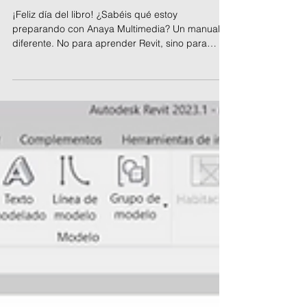
Día del Libro tengo una
novedad que contaros!
¡Feliz día del libro! ¿Sabéis qué estoy
preparando con Anaya Multimedia? Un manual
diferente. No para aprender Revit, sino para
aprender cómo desarrollar, desde cero, un
proyecto básico y de ejecución completo. Y sí,
utilizando la herramienta Revit, por supuesto.
Estará disponible en unos meses ¿Os apetece?