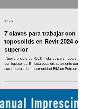
17 feb
7 claves para trabajar con
toposolids en Revit 2024 o
superior
¡Nueva píldora de Revit! 7 claves para trabajar
con toposolids. En esta ocasión, solamente para
suscriptores de mi comunidad BIM en Patreon.
(¿de verdad que aún no eres suscriptor?) Es
habitual, en los despachos de arquitectura,
trabajar en versiones anteriores de Revit. Los
proyectos se alargan más de un año, hay
diferentes agentes que ya se pusieron de
acuerdo en una versión... incluso el cambio en