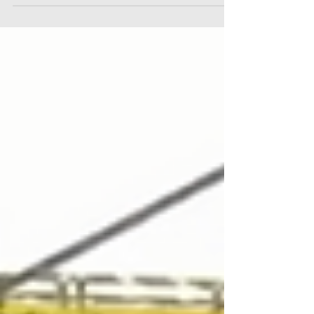
Escuela BIM, todos los miembros de mi
despacho y consultoría BIM SM | Architecture +
BIM studio junto con los de mi escuela BIM
queremos agradecer a todas las empresas que
han confiado en nosotros para formarse en
programas como Revit y CYPE con cursos
específicos de modelado, documentación y
cálculo de elementos de arquitectura,
instalaciones MEP