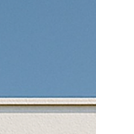
por Javier Lamas Maicas si quieres ver los
resultados del módulo échale un vistazo al vídeo
que ha preparado...