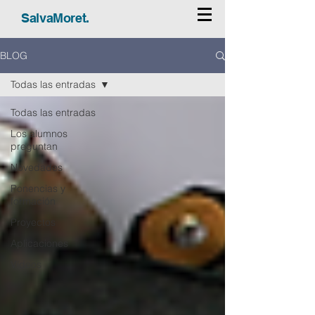
SalvaMoret.
BLOG
Todas las entradas
Todas las entradas
Los alumnos
preguntan
Novedades
Ponencias y
formación
Proyectos
Aplicaciones
Vídeos