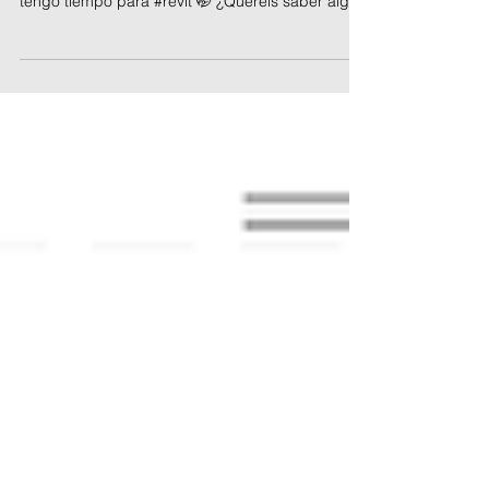
planta y alzado
Estoy de vacaciones y además de para
descansar, desconectar y disfrutar, también
tengo tiempo para #revit 🤭 ¿Queréis saber algo
más...