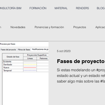
NSULTORÍA BIM
FORMACIÓN
MATERIAL
RENDERS
BLOG
n
Novedades
Ponencias y formación
Proyectos
Aplica
5 oct 2023
Fases de proyecto
Si estas modelando un #proy
estado actual y un estado r
saber algo más sobre las #fa