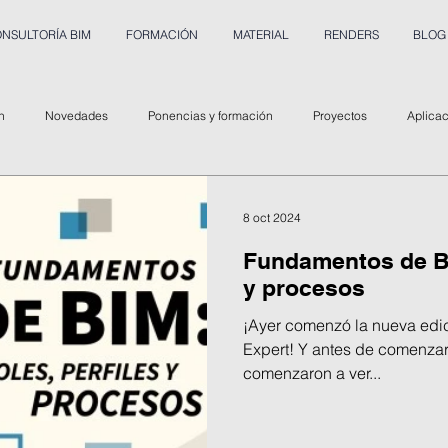
NSULTORÍA BIM
FORMACIÓN
MATERIAL
RENDERS
BLOG
n
Novedades
Ponencias y formación
Proyectos
Aplica
8 oct 2024
Fundamentos de BI
y procesos
¡Ayer comenzó la nueva edic
Expert! Y antes de comenzar
comenzaron a ver...