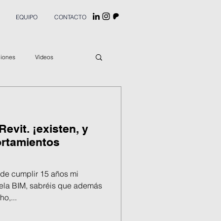
EQUIPO
CONTACTO
ciones
Vídeos
evit. ¡existen, y
rtamientos
de cumplir 15 años mi
ela BIM, sabréis que además
o,...