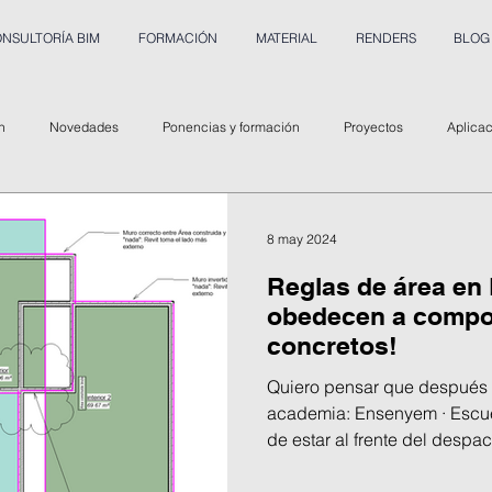
NSULTORÍA BIM
FORMACIÓN
MATERIAL
RENDERS
BLOG
n
Novedades
Ponencias y formación
Proyectos
Aplica
8 may 2024
Reglas de área en R
obedecen a compo
concretos!
Quiero pensar que después 
academia: Ensenyem · Escu
de estar al frente del despach