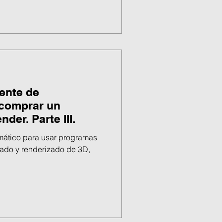
uente de
 comprar un
der. Parte III.
rmático para usar programas
lado y renderizado de 3D,