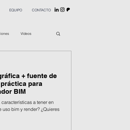
EQUIPO
CONTACTO
ciones
Vídeos
a gráfica + fuente de
 práctica para
ador BIM
s características a tener en
 uso bim y render? ¿Quieres