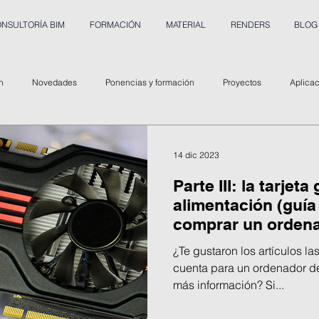
NSULTORÍA BIM
FORMACIÓN
MATERIAL
RENDERS
BLOG
n
Novedades
Ponencias y formación
Proyectos
Aplica
14 dic 2023
Parte III: la tarjet
alimentación (guía
comprar un orden
¿Te gustaron los artículos la
cuenta para un ordenador de
más información? Si...