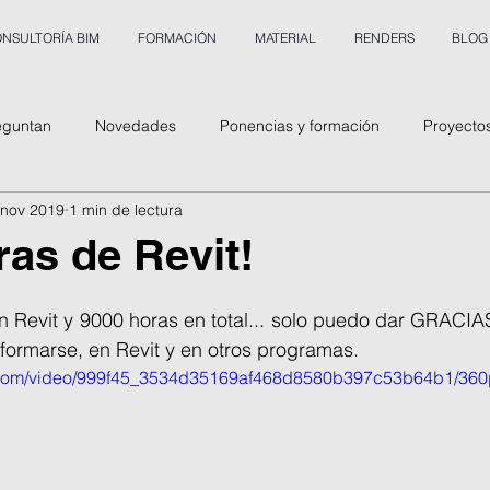
NSULTORÍA BIM
FORMACIÓN
MATERIAL
RENDERS
BLOG
eguntan
Novedades
Ponencias y formación
Proyecto
 nov 2019
1 min de lectura
ras de Revit!
n Revit y 9000 horas en total... solo puedo dar GRACIA
formarse, en Revit y en otros programas.
ic.com/video/999f45_3534d35169af468d8580b397c53b64b1/360