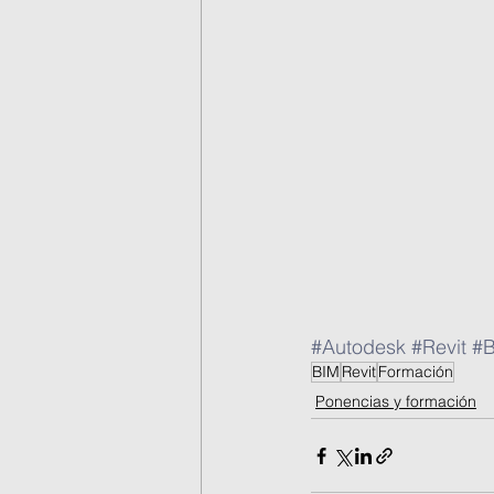
#Autodesk
#Revit
#
BIM
Revit
Formación
Ponencias y formación