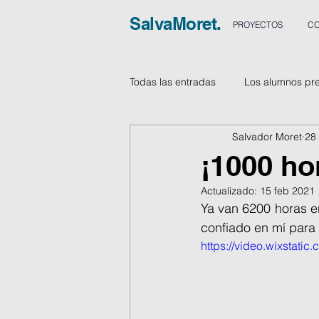
SalvaMoret.
PROYECTOS
CO
Todas las entradas
Los alumnos pr
Salvador Moret
28
Vídeos
¡1000 ho
Actualizado:
15 feb 2021
Ya van 6200 horas e
confiado en mí para 
https://video.wixstat