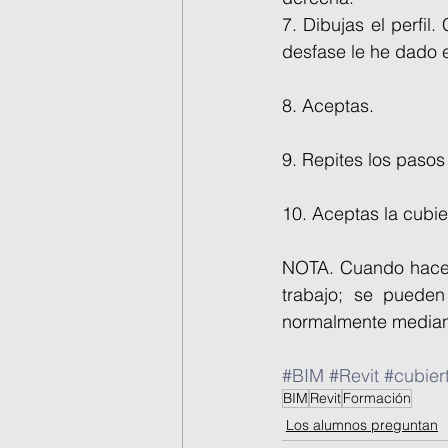
7. Dibujas el perfi
desfase le he dado e
8. Aceptas.
9. Repites los pasos 
10. Aceptas la cubie
NOTA. Cuando haces 
trabajo; se pueden
normalmente mediant
#BIM
#Revit
#cubier
BIM
Revit
Formación
Los alumnos preguntan