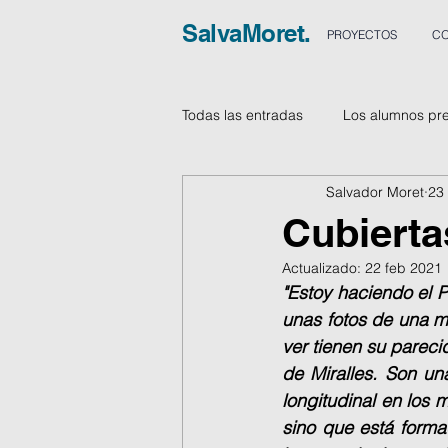
SalvaMoret.
PROYECTOS
CO
Todas las entradas
Los alumnos pr
Salvador Moret
23
Vídeos
Cubierta
Actualizado:
22 feb 2021
"Estoy haciendo el P
unas fotos de una m
ver tienen su pareci
de Miralles. Son u
longitudinal en los 
sino que está forma