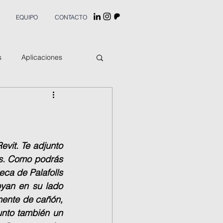
EQUIPO
CONTACTO
s
Aplicaciones
vit. Te adjunto 
s. Como podrás 
ca de Palafolls 
an en su lado 
mente de cañón, 
nto también un 