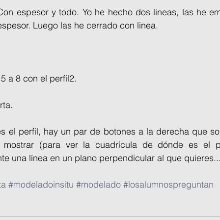
l. Con espesor y todo. Yo he hecho dos lineas, las he 
spesor. Luego las he cerrado con linea.
5 a 8 con el perfil2.
rta.
el perfil, hay un par de botones a la derecha que son
 mostrar (para ver la cuadrícula de dónde es el pla
e una línea en un plano perpendicular al que quieres..
ta
#modeladoinsitu
#modelado
#losalumnospreguntan