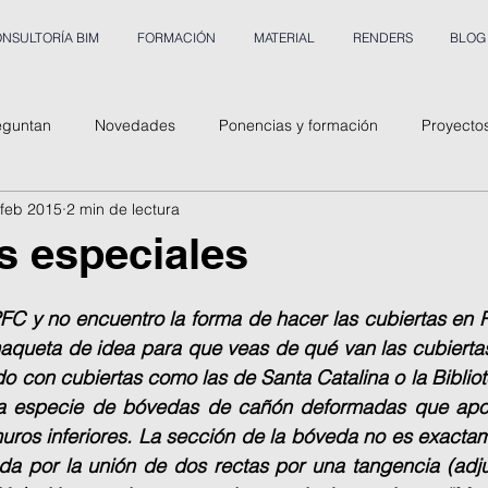
NSULTORÍA BIM
FORMACIÓN
MATERIAL
RENDERS
BLOG
eguntan
Novedades
Ponencias y formación
Proyecto
 feb 2015
2 min de lectura
s especiales
FC y no encuentro la forma de hacer las cubiertas en Re
aqueta de idea para que veas de qué van las cubierta
do con cubiertas como las de Santa Catalina o la Bibliote
na especie de bóvedas de cañón deformadas que apoy
muros inferiores. La sección de la bóveda no es exacta
da por la unión de dos rectas por una tangencia (adju