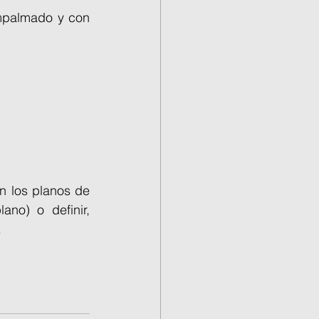
empalmado y con 
 los planos de 
no) o definir, 
.