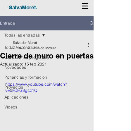
SalvaMoret.
Entrada
Todas las entradas
Salvador Moret
Todas las entradas
7 feb 2017
1 min de lectura
Cierre de muro en puertas
Los alumnos preguntan
Actualizado:
15 feb 2021
Novedades
Ponencias y formación
https://www.youtube.com/watch?
Proyectos
v=5kCkG3gcz1Q
Aplicaciones
Vídeos