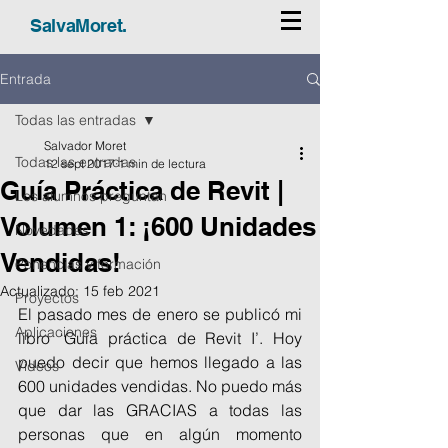
SalvaMoret.
Entrada
Todas las entradas
Salvador Moret
Todas las entradas
12 sept 2017
1 min de lectura
Guía Práctica de Revit |
Los alumnos preguntan
Volumen 1: ¡600 Unidades
Novedades
Vendidas!
Ponencias y formación
Actualizado:
15 feb 2021
Proyectos
El pasado mes de enero se publicó mi 
Aplicaciones
libro ‘Guía práctica de Revit I’. Hoy 
puedo decir que hemos llegado a las 
Vídeos
600 unidades vendidas. No puedo más 
que dar las GRACIAS a todas las 
personas que en algún momento 