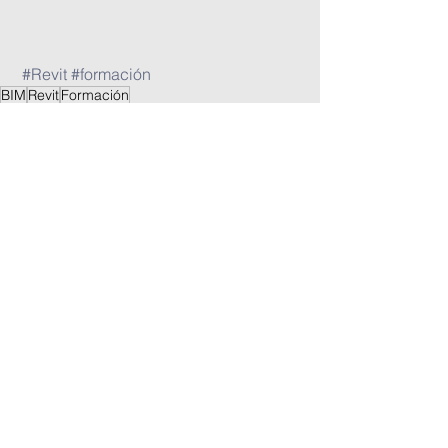
#Revit
#formación
BIM
Revit
Formación
Ponencias y formación
Ver todo
Entradas recientes