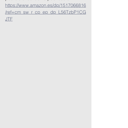
https://www.amazon.es/dp/1517066816
/ref=cm_sw_r_cp_ep_dp_L56TzbP1CG
JTF