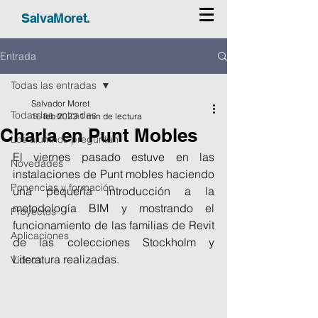
SalvaMoret.
Entrada
Todas las entradas
Salvador Moret
Todas las entradas
16 feb 2023
1 min de lectura
Charla en Punt Mobles
Los alumnos preguntan
El viernes pasado estuve en las 
Novedades
instalaciones de Punt mobles haciendo 
Ponencias y formación
una pequeña introducción a la 
metodología BIM y mostrando el 
Proyectos
funcionamiento de las familias de Revit 
Aplicaciones
de las colecciones Stockholm y 
Literatura realizadas.
Vídeos