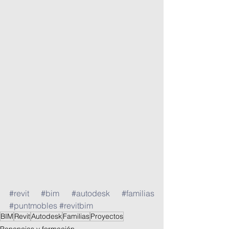
#revit
#bim
#autodesk
#familias
#puntmobles
#revitbim
BIM
Revit
Autodesk
Familias
Proyectos