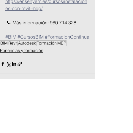
https://ensenyem.es/cursos/instalacion
es-con-revit-mep/
 📞 Más información: 960 714 328
#BIM
#CursosBIM
#FormacionContinua
BIM
Revit
Autodesk
Formación
MEP
Ponencias y formación
Ver todo
Entradas recientes