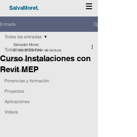
SalvaMoret.
Entrada
Todas las entradas
Salvador Moret
Todas las entradas
21 oct 2025
1 min de lectura
Curso Instalaciones con
Los alumnos preguntan
Revit MEP
Novedades
Ponencias y formación
Proyectos
Aplicaciones
Vídeos