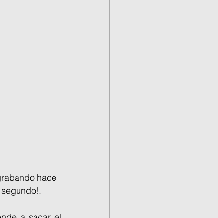
 grabando hace 
l segundo!.
nde a sacar el 