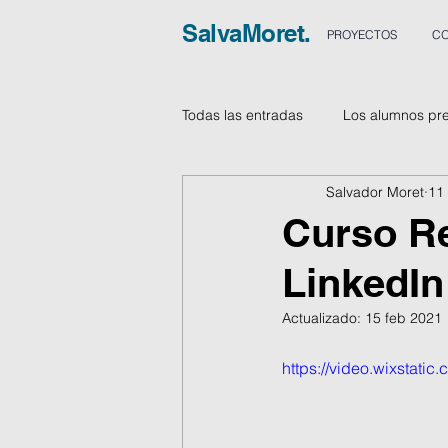
SalvaMoret.
PROYECTOS
CO
Todas las entradas
Los alumnos pr
Salvador Moret
11
Vídeos
Curso Re
LinkedIn
Actualizado:
15 feb 2021
https://video.wixstat