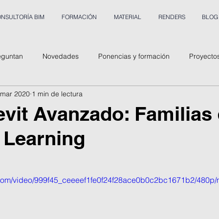
NSULTORÍA BIM
FORMACIÓN
MATERIAL
RENDERS
BLOG
eguntan
Novedades
Ponencias y formación
Proyecto
 mar 2020
1 min de lectura
vit Avanzado: Familias
 Learning
ic.com/video/999f45_ceeeef1fe0f24f28ace0b0c2bc1671b2/480p/