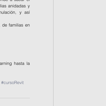
ias anidadas y 
ulación, y así 
de familias en 
rning hasta la 
#cursoRevit