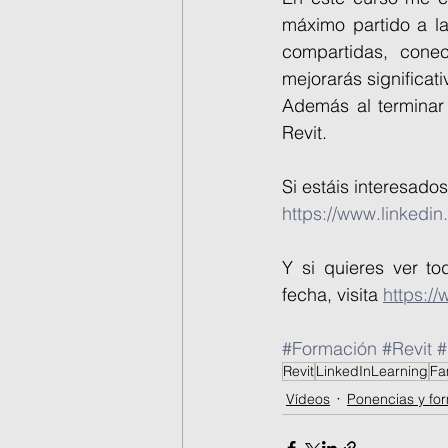
máximo partido a la
compartidas, conec
mejorarás significati
Además al terminar 
Revit.
Si estáis interesados
https://www.linkedin
Y si quieres ver to
fecha, visita 
https://
#Formación
#Revit
#
Revit
LinkedInLearning
Fa
Vídeos
Ponencias y fo