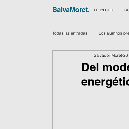
SalvaMoret.
PROYECTOS
CO
Todas las entradas
Los alumnos pr
Salvador Moret
26
Vídeos
Del mode
energéti