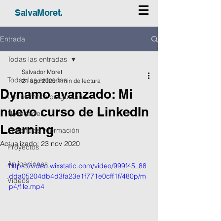
SalvaMoret.
Entrada
Todas las entradas
Salvador Moret
Todas las entradas
21 ago 2020
1 min de lectura
Dynamo avanzado: Mi
Los alumnos preguntan
nuevo curso de LinkedIn
Novedades
Learning
Ponencias y formación
Actualizado:
23 nov 2020
Proyectos
Aplicaciones
https://video.wixstatic.com/video/999f45_88
dda05204db4d3fa23e1f771e0cff1f/480p/m
Vídeos
p4/file.mp4