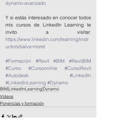
dynamo-avanzado
Y si estás interesado en conocer todos 
mis cursos de LinkedIn Learning te 
invito a visitar: 
https://www.linkedin.com/learning/instr
uctors/salva-moret
#Formación
#Revit
#BIM
#RevitBIM
#Curso
#Cursoonline
#CursoRevit
#Autodesk
#LinkedIn
#LinkedInLearning
#Dynamo
BIM
LinkedInLearning
Dynamo
Vídeos
Ponencias y formación