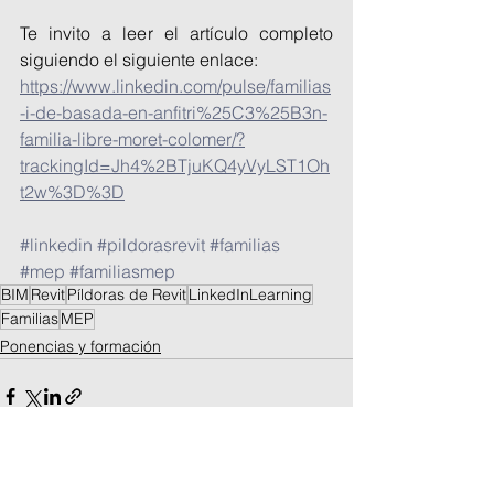
Te invito a leer el artículo completo 
siguiendo el siguiente enlace: 
https://www.linkedin.com/pulse/familias
-i-de-basada-en-anfitri%25C3%25B3n-
familia-libre-moret-colomer/?
trackingId=Jh4%2BTjuKQ4yVyLST1Oh
t2w%3D%3D
#linkedin
#pildorasrevit
#familias
#mep
#familiasmep
BIM
Revit
Píldoras de Revit
LinkedInLearning
Familias
MEP
Ponencias y formación