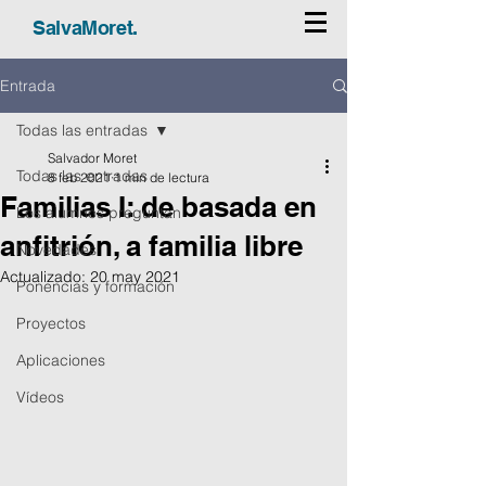
SalvaMoret.
Entrada
Todas las entradas
Salvador Moret
Todas las entradas
8 feb 2021
1 min de lectura
Familias I: de basada en
Los alumnos preguntan
anfitrión, a familia libre
Novedades
Actualizado:
20 may 2021
Ponencias y formación
Proyectos
Aplicaciones
Vídeos