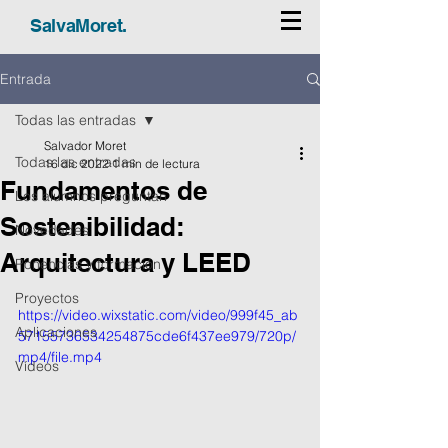
SalvaMoret.
Entrada
Todas las entradas
Salvador Moret
Todas las entradas
16 dic 2022
1 min de lectura
Fundamentos de
Los alumnos preguntan
Sostenibilidad:
Novedades
Arquitectura y LEED
Ponencias y formación
Proyectos
https://video.wixstatic.com/video/999f45_ab
Aplicaciones
57155736534254875cde6f437ee979/720p/
mp4/file.mp4
Vídeos