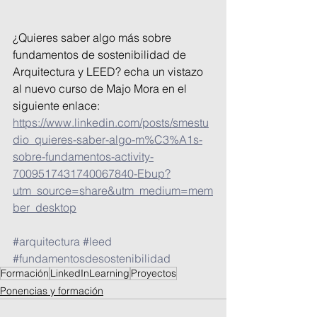
¿Quieres saber algo más sobre 
fundamentos de sostenibilidad de 
Arquitectura y LEED? echa un vistazo 
al nuevo curso de Majo Mora en el 
siguiente enlace:
https://www.linkedin.com/posts/smestu
dio_quieres-saber-algo-m%C3%A1s-
sobre-fundamentos-activity-
7009517431740067840-Ebup?
utm_source=share&utm_medium=mem
ber_desktop
#arquitectura
#leed
#fundamentosdesostenibilidad
Formación
LinkedInLearning
Proyectos
Ponencias y formación