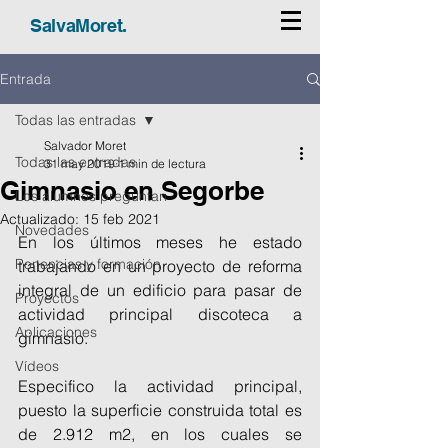
SalvaMoret.
Entrada
Todas las entradas
Salvador Moret
Todas las entradas
31 may 2019
1 min de lectura
Gimnasio en Segorbe
Los alumnos preguntan
Actualizado:
15 feb 2021
Novedades
En los últimos meses he estado 
Ponencias y formación
trabajando en un proyecto de reforma 
integral de un edificio para pasar de 
Proyectos
actividad principal discoteca a 
Aplicaciones
gimnasio.
Vídeos
Especifico la actividad principal, 
puesto la superficie construida total es 
de 2.912 m2, en los cuales se 