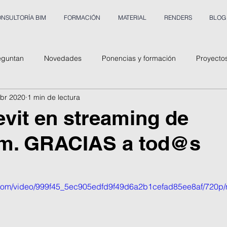
NSULTORÍA BIM
FORMACIÓN
MATERIAL
RENDERS
BLOG
eguntan
Novedades
Ponencias y formación
Proyecto
abr 2020
1 min de lectura
vit en streaming de
m. GRACIAS a tod@s
ic.com/video/999f45_5ec905edfd9f49d6a2b1cefad85ee8af/720p/