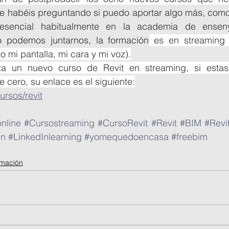
e habéis preguntando si puedo aportar algo más, como 
esencial habitualmente en la academia de ensen
podemos juntarnos, la formación
 es en streaming 
o mi pantalla, mi cara y mi voz).
a un nuevo curso de Revit en streaming, si estas 
 cero, su enlace es el siguiente:
rsos/revit
nline
#Cursostreaming
#CursoRevit
#Revit
#BIM
#Revi
In
#LinkedInlearning
#yomequedoencasa
#freebim
rmación