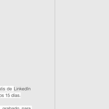
tis de 
LinkedIn 
os 15 días.
Mientras se terminan de postproducir los ocho nuevos cursos que he grabado para 