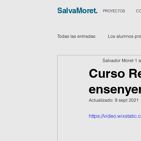
SalvaMoret.
PROYECTOS
CO
Todas las entradas
Los alumnos pr
Salvador Moret
1 
Vídeos
Curso Re
ensenye
Actualizado:
9 sept 2021
https://video.wixstat