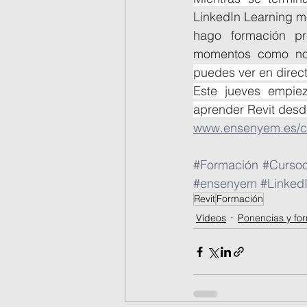
LinkedIn Learning m
hago formación pr
momentos como no 
puedes ver en direct
Este jueves empiez
aprender Revit desde
www.ensenyem.es/cu
#Formación
#Cursoo
#ensenyem
#Linked
Revit
Formación
Vídeos
Ponencias y fo