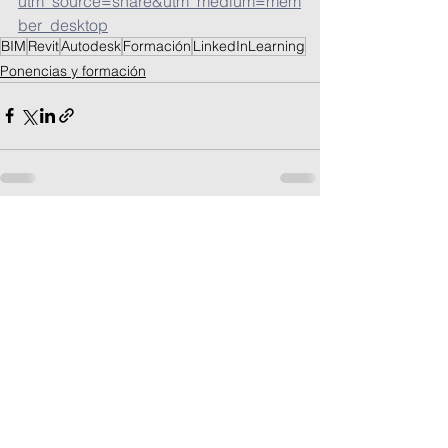
utm_source=share&utm_medium=mem
ber_desktop
BIM
Revit
Autodesk
Formación
LinkedInLearning
Ponencias y formación
Ver todo
Entradas recientes