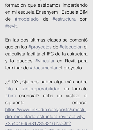
formación que estábamos impartiendo 
en mi escuela Ensenyem · Escuela BIM 
de 
#modelado
 de 
#estructura
 con 
#revit
.
En las dos últimas clases se comentó 
que en los 
#proyectos
 de 
#ejecución
 el 
calculista facilita el IFC de la estructura 
y lo puedes 
#vincular
 en Revit para 
terminar de 
#documentar
 el proyecto.
¿Y tú? ¿Quieres saber algo más sobre 
#ifc
 e 
#interoperabilidad
 en formato 
#bim
 esencial? echa un vistazo al 
siguiente enlace: 
https://www.linkedin.com/posts/smestu
dio_modelado-estructura-revit-activity-
7254049459817353216-NcQh?