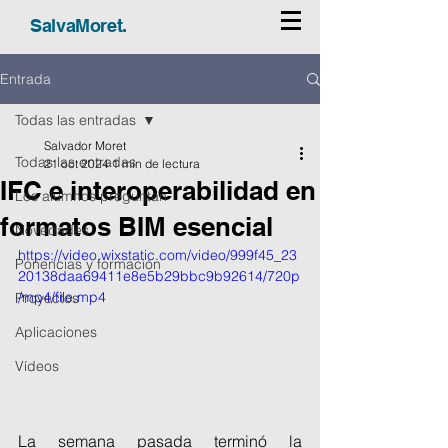
SalvaMoret.
Entrada
Todas las entradas
Salvador Moret
Todas las entradas
21 oct 2024
1 min de lectura
IFC e interoperabilidad en
Los alumnos preguntan
formatos BIM esencial
Novedades
https://video.wixstatic.com/video/999f45_23
Ponencias y formación
20138daa69411e8e5b29bbc9b92614/720p
/mp4/file.mp4
Proyectos
Aplicaciones
Vídeos
La semana pasada terminó la 