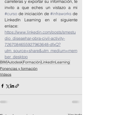
carreteras y exportar su información, te 
invito a que eches un vistazo a mi 
#curso
 de iniciación de 
#infraworks
 de 
LinkedIn Learning en el siguiente 
enlace: 
https://www.linkedin.com/posts/smestu
dio_diseaehar-obra-civil-activity-
7267084655927963648-dfxQ?
utm_source=share&utm_medium=mem
ber_desktop
BIM
Autodesk
Formación
LinkedInLearning
Ponencias y formación
Vídeos
Ver todo