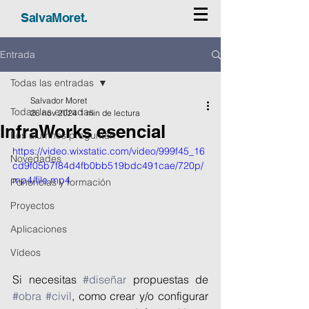
SalvaMoret.
Entrada
Todas las entradas
Salvador Moret
Todas las entradas
26 nov 2024
1 min de lectura
InfraWorks esencial
Los alumnos preguntan
https://video.wixstatic.com/video/999f45_16
Novedades
cd9f05b7f84d4fb0bb519bdc491cae/720p/
mp4/file.mp4
Ponencias y formación
Proyectos
Aplicaciones
Vídeos
Si necesitas 
#diseñar
 propuestas de 
#obra
#civil
, como crear y/o configurar 