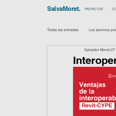
SalvaMoret.
PROYECTOS
CO
Todas las entradas
Los alumnos pr
Salvador Moret
27
Vídeos
Interope