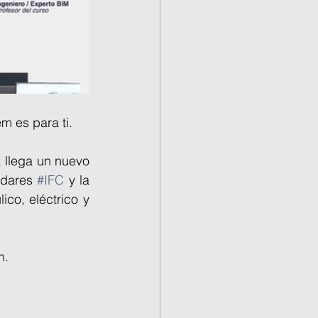
m es para ti.
, llega un nuevo 
ndares 
#IFC
 y la 
co, eléctrico y 
h.