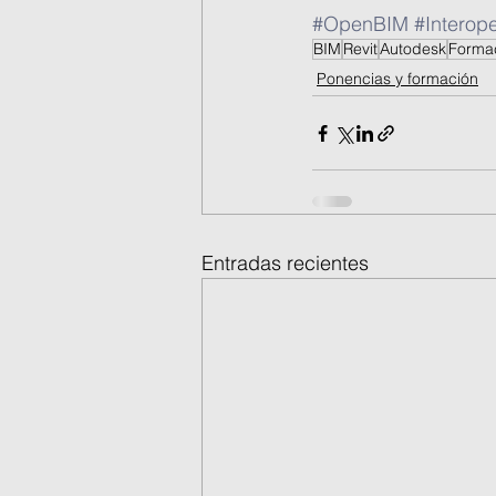
#OpenBIM
#Interope
BIM
Revit
Autodesk
Forma
Ponencias y formación
Entradas recientes