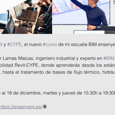
it
 y 
#CYPE
, el nuevo 
#curso
 de mi escuela BIM ensenye
 Lamas Maicas, ingeniero industrial y experto en 
#BIM
bilidad Revit-CYPE, donde aprenderás desde los está
hasta el tratamiento de bases de flujo térmico, hidráuli
 al 18 de diciembre, martes y jueves de 15:30h a 19:30
https://ensenyem.es/
 🌐