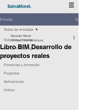
SalvaMoret.
Entrada
Todas las entradas
Salvador Moret
Todas las entradas
19 may
1 min de lectura
Libro BIM Desarrollo de
Los alumnos preguntan
proyectos reales
Novedades
Ponencias y formación
Proyectos
Aplicaciones
Vídeos