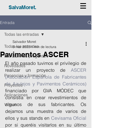
SalvaMoret.
Entrada
Todas las entradas
Salvador Moret
Todas las entradas
3 mar 2023
1 min de lectura
Pavimentos ASCER
Los alumnos preguntan
El año pasado tuvimos el privilegio de 
Novedades
realizar un proyecto de 
ASCER 
Ponencias y formación
(Asociación Española de Fabricantes 
de Azulejos y Pavimentos Cerámicos)
Proyectos
financiado por GVA MÒDEC que 
Aplicaciones
consistía en crear revestimientos de 
algunos de sus fabricantes. Os 
Vídeos
dejamos una muestra de varios de 
ellos y sus stands en 
Cevisama Oficial
por si queréis visitarlos en su último 