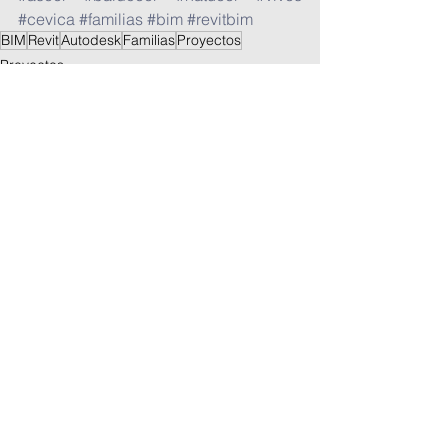
#cevica
#familias
#bim
#revitbim
BIM
Revit
Autodesk
Familias
Proyectos
Proyectos
Ver todo
Entradas recientes