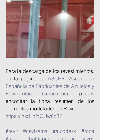
Para la descarga de los revestimientos, 
en la página de 
ASCER (Asociación 
Española de Fabricantes de Azulejos y 
Pavimentos Cerámicos)
 podéis 
encontrar la ficha resumen de los 
elementos modelados en Revit:
https://lnkd.in/dCUw6c3S
#revit
#cevisama
#autodesk
#roca
#ascer
#baldocer
#natucer
#vives