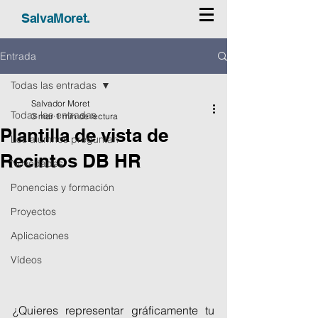
SalvaMoret.
Entrada
Todas las entradas
Salvador Moret
Todas las entradas
3 mar
1 min de lectura
Plantilla de vista de
Los alumnos preguntan
Recintos DB HR
Novedades
Ponencias y formación
Proyectos
Aplicaciones
Vídeos
¿Quieres representar gráficamente tu 