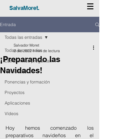
SalvaMoret.
Entrada
Todas las entradas
Salvador Moret
Todas las entradas
2 dic 2022
1 min de lectura
¡Preparando las
Los alumnos preguntan
Navidades!
Novedades
Ponencias y formación
Proyectos
Aplicaciones
Vídeos
Hoy hemos comenzado los 
preparativos navideños en el 